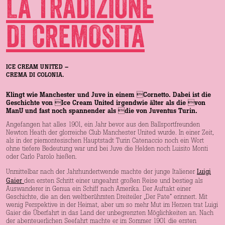
LA TRADIZIONE
DI CREMOSITA
ICE CREAM UNITED –
CREMA DI COLONIA.
Klingt wie Manchester und Juve in einem Cornetto. Dabei ist die
Geschichte von Ice Cream United irgendwie älter als die von
ManU und fast noch spannender als die von Juventus Turin.
Angefangen hat alles 1901, ein Jahr bevor aus den Ballsportfreunden
Newton Heath der glorreiche Club Manchester United wurde. In einer Zeit,
als in der piemontesischen Hauptstadt Turin Catenaccio noch ein Wort
ohne tiefere Bedeutung war und bei Juve die Helden noch Luisito Monti
oder Carlo Parolo hießen.
Luigi
Unmittelbar nach der Jahrhundertwende machte der junge Italiener
Gaier
den ersten Schritt einer ungeahnt großen Reise und bestieg als
Auswanderer in Genua ein Schiff nach Amerika. Der Auftakt einer
Geschichte, die an den weltberühmten Dreiteiler „Der Pate” erinnert. Mit
wenig Perspektive in der Heimat, aber um so mehr Mut im Herzen trat Luigi
Gaier die Überfahrt in das Land der unbegrenzten Möglichkeiten an. Nach
der abenteuerlichen Seefahrt machte er im Sommer 1901 die ersten