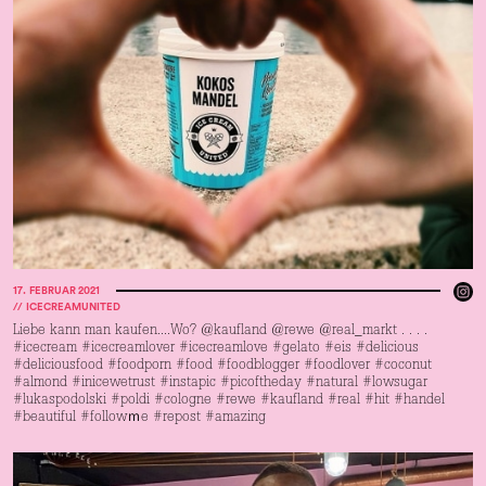
17
.
FEBRUAR 2021
//
ICECREAMUNITED
Liebe kann man kaufen....Wo? @kaufland @rewe @real_markt . . . .
#icecream #icecreamlover #icecreamlove #gelato #eis #delicious
#deliciousfood #foodporn #food #foodblogger #foodlover #coconut
#almond #inicewetrust #instapic #picoftheday #natural #lowsugar
#lukaspodolski #poldi #cologne #rewe #kaufland #real #hit #handel
#beautiful #followｍe #repost #amazing