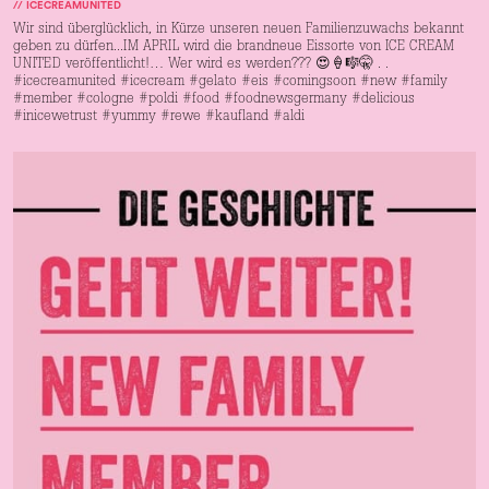
//
ICECREAMUNITED
Wir sind überglücklich, in Kürze unseren neuen Familienzuwachs bekannt
geben zu dürfen...IM APRIL wird die brandneue Eissorte von ICE CREAM
UNITED veröffentlicht!… Wer wird es werden??? 😍🍦🎼🤫 . .
#icecreamunited #icecream #gelato #eis #comingsoon #new #family
#member #cologne #poldi #food #foodnewsgermany #delicious
#inicewetrust #yummy #rewe #kaufland #aldi