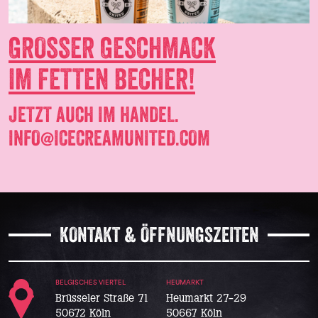
GROSSER GESCHMACK
IM FETTEN BECHER!
JETZT AUCH IM HANDEL.
INFO@ICECREAMUNITED.COM
KONTAKT & ÖFFNUNGSZEITEN
BELGISCHES VIERTEL
HEUMARKT
Brüsseler Straße 71
Heumarkt 27-29
50672 Köln
50667 Köln