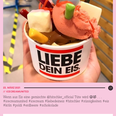
23
.
MÄRZ 2021
//
ICECREAMUNITED
Wenn aus Eis eine gemischte @hitschler_official Tüte wird 😜🤣 . . .
#icecreamunited #icecream #liebedeineis #hitschler #süssigkeiten #eis
#köln #poldi #erdbeere #schokolade