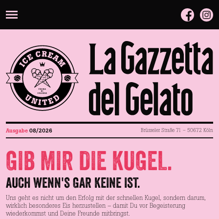
Ausgabe
08
/
2026
Brüsseler Straße 71 – 50672 Köln
GIB MIR DIE KUGEL.
AUCH WENN'S GAR KEINE IST.
Uns geht es nicht um den Erfolg mit der schnellen Kugel, sondern darum,
wirklich besonderes Eis herzustellen – damit Du vor Begeisterung
wiederkommst und Deine Freunde mitbringst.