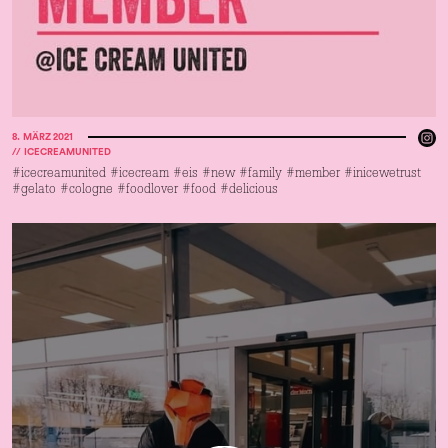
8
.
MÄRZ 2021
//
ICECREAMUNITED
#icecreamunited #icecream #eis #new #family #member #inicewetrust
#gelato #cologne #foodlover #food #delicious