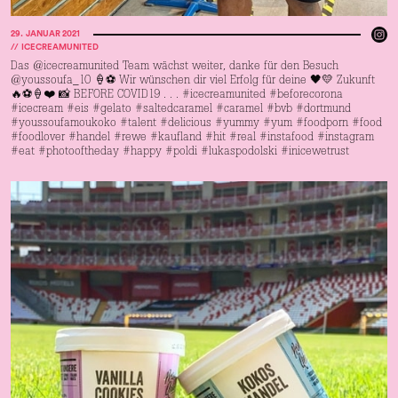
29
.
JANUAR 2021
//
ICECREAMUNITED
Das @icecreamunited Team wächst weiter, danke für den Besuch
@youssoufa_10 🍦⚽️ Wir wünschen dir viel Erfolg für deine 🖤💛 Zukunft
🔥⚽️🍦❤️ 📸 BEFORE COVID19 . . . #icecreamunited #beforecorona
#icecream #eis #gelato #saltedcaramel #caramel #bvb #dortmund
#youssoufamoukoko #talent #delicious #yummy #yum #foodporn #food
#foodlover #handel #rewe #kaufland #hit #real #instafood #instagram
#eat #photooftheday #happy #poldi #lukaspodolski #inicewetrust