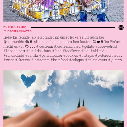
23
.
FEBRUAR 2021
//
ICECREAMUNITED
Liebe Eisfreunde, ab jetzt findet ihr unser leckeres Eis auch bei
@aldisuedde 😍🍦 also hingehen und alles leer kaufen 😉❤️🍦Der Eisfuchs
macht es vor 😊 . . . #icecream #icecreamunited #gelato #inicewetrust
#liebedeineis #eis #delicious #food #foodlover #aldi #aldisüd
#schokolade #vanilla #penautbutter #cookies #instapic #pictureoftheday
#want #liketime #instagram #instafood #cologne #gelatolovers #yummy