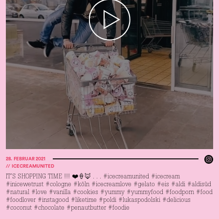
28
.
FEBRUAR 2021
//
ICECREAMUNITED
IT’S SHOPPING TIME !!! ❤️🍦🦊 . . . #icecreamunited #icecream
#inicewetrust #cologne #köln #icecreamlove #gelato #eis #aldi #aldisüd
#natural #love #vanilla #cookies #yummy #yummyfood #foodporn #food
#foodlover #instagood #liketime #poldi #lukaspodolski #delicious
#coconut #chocolate #penautbutter #foodie