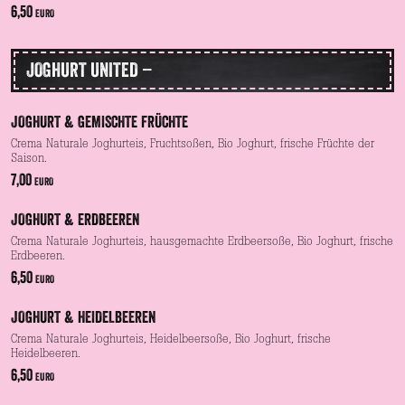
6,50
EURO
JOGHURT UNITED –
JOGHURT & GEMISCHTE FRÜCHTE
Crema Naturale Joghurteis, Fruchtsoßen, Bio Joghurt, frische Früchte der
Saison.
7,00
EURO
JOGHURT & ERDBEEREN
Crema Naturale Joghurteis, hausgemachte Erdbeersoße, Bio Joghurt, frische
Erdbeeren.
6,50
EURO
JOGHURT & HEIDELBEEREN
Crema Naturale Joghurteis, Heidelbeersoße, Bio Joghurt, frische
Heidelbeeren.
6,50
EURO