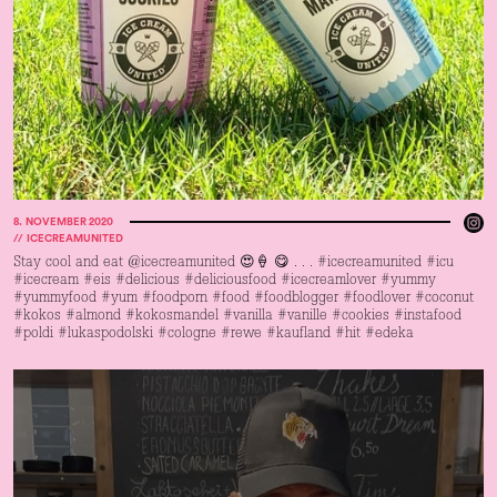
8
.
NOVEMBER 2020
//
ICECREAMUNITED
Stay cool and eat @icecreamunited 😍🍦 😋 . . . #icecreamunited #icu
#icecream #eis #delicious #deliciousfood #icecreamlover #yummy
#yummyfood #yum #foodporn #food #foodblogger #foodlover #coconut
#kokos #almond #kokosmandel #vanilla #vanille #cookies #instafood
#poldi #lukaspodolski #cologne #rewe #kaufland #hit #edeka